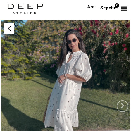
0
Anasayfa
Beyaz Nakışlı Midi Boy Gömlek Elbise
Sepetim
›