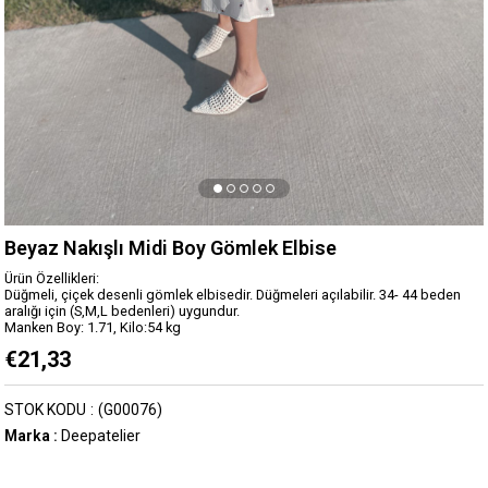
Beyaz Nakışlı Midi Boy Gömlek Elbise
Ürün Özellikleri:
Düğmeli, çiçek desenli gömlek elbisedir. Düğmeleri açılabilir. 34- 44 beden
aralığı için (S,M,L bedenleri) uygundur.
Manken Boy: 1.71, Kilo:54 kg
€21,33
STOK KODU
(G00076)
Marka
:
Deepatelier