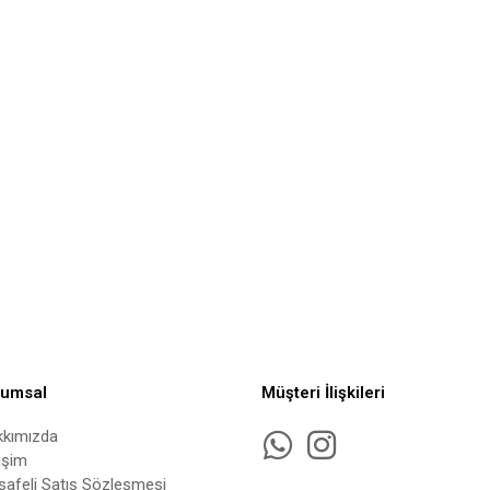
rumsal
Müşteri İlişkileri
kkımızda
tişim
afeli Satış Sözleşmesi