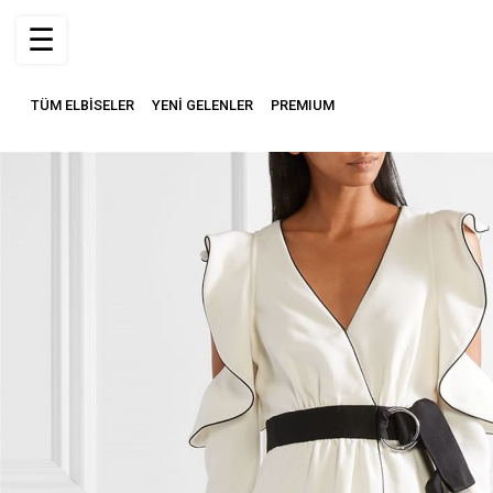
☰
TÜM ELBİSELER
YENİ GELENLER
PREMIUM