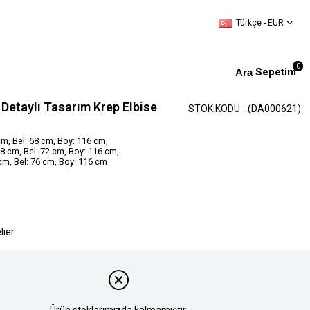
Türkçe - EUR
0
Sepetim
Detaylı Tasarım Krep Elbise
STOK KODU
(DA000621)
m, Bel: 68 cm, Boy: 116 cm,
 cm, Bel: 72 cm, Boy: 116 cm,
cm, Bel: 76 cm, Boy: 116 cm
lier
Ürün stoklarımızda kalmamıştır.