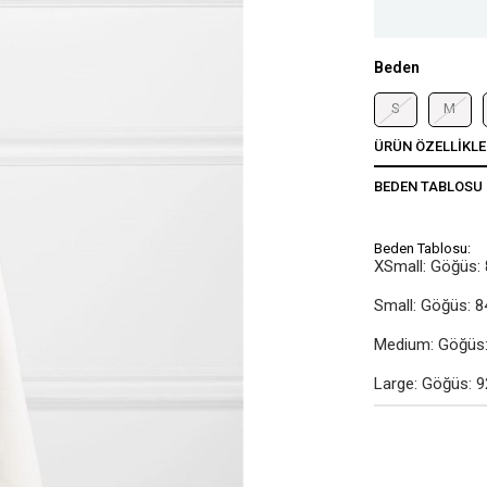
Beden
S
M
ÜRÜN ÖZELLIKLE
BEDEN TABLOSU
Beden Tablosu:
XSmall: Göğüs: 
Small: Göğüs: 8
Medium: Göğüs: 
Large: Göğüs: 9