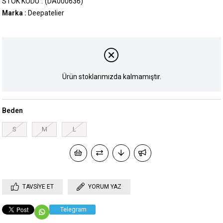
STOK KODU
(DA000636)
Marka
:
Deepatelier
Ürün stoklarımızda kalmamıştır.
Beden
S
M
L
TAVSIYE ET
YORUM YAZ
Telegram