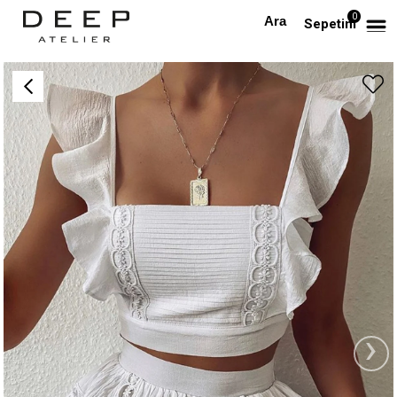
0
Anasayfa
TAKIM & TULUM
Beyaz Top ve Etek Takım
Sepetim
›