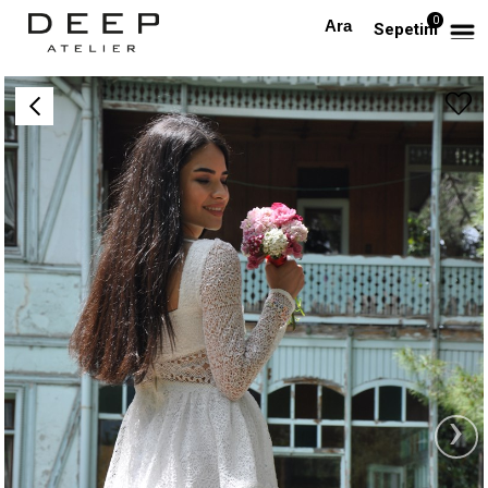
0
Anasayfa
Beyaz Uzun Kollu Dantel Tasarım Elbise
Sepetim
›