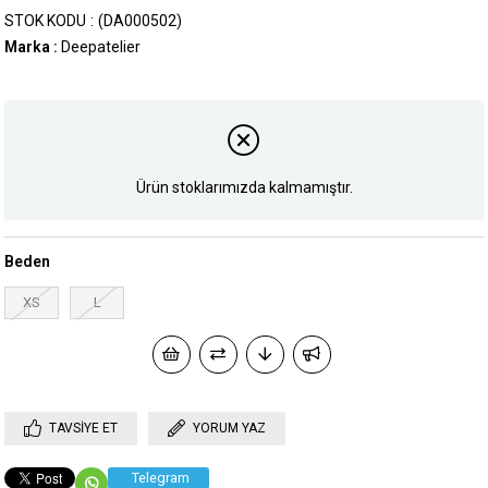
STOK KODU
(DA000502)
Marka
:
Deepatelier
Ürün stoklarımızda kalmamıştır.
Beden
XS
L
TAVSIYE ET
YORUM YAZ
Telegram