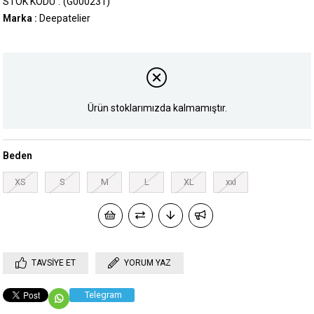
STOK KODU
(G000231)
Marka
:
Deepatelier
Ürün stoklarımızda kalmamıştır.
Beden
XS
S
M
L
XL
xxl
TAVSIYE ET
YORUM YAZ
Telegram