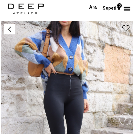
0
Anasayfa
Bilekleri Fermuarlı Tayt
Sepetim
›