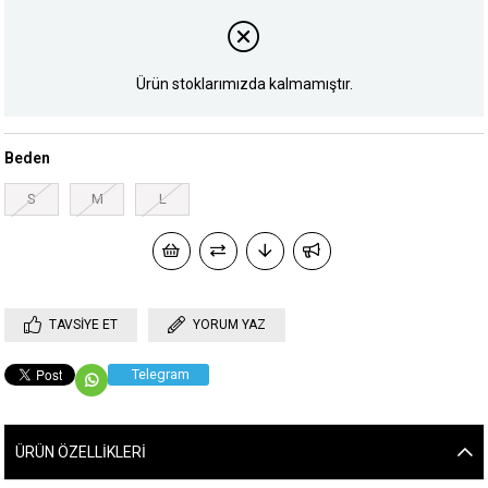
Ürün stoklarımızda kalmamıştır.
Beden
S
M
L
TAVSIYE ET
YORUM YAZ
Telegram
ÜRÜN ÖZELLIKLERI