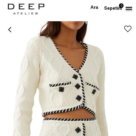
0
Anasayfa
Biyeli Tasarım Triko Etek
Sepetim
›