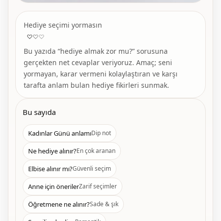
KAPAK DOSYASI
Hediye seçimi yormasın
8 Mart’ta “düşünülmüş” bir hediye seçmenin en şık yolu
♡
♡
♡
Bu yazıda “hediye almak zor mu?” sorusuna
gerçekten net cevaplar veriyoruz. Amaç; seni
yormayan, karar vermeni kolaylaştıran ve karşı
tarafta anlam bulan hediye fikirleri sunmak.
Bu sayıda
Kadınlar Günü anlamı
Dip not
Ne hediye alınır?
En çok aranan
Elbise alınır mı?
Güvenli seçim
Anne için öneriler
Zarif seçimler
Öğretmene ne alınır?
Sade & şık