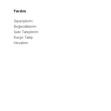
Yardım
Siparişlerim
Beğendiklerim
İade Taleplerim
Kargo Takip
Hesabım
© 2022
deepatelier.co
- Tüm Hakları Saklıdır.