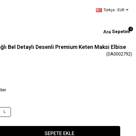
Türkçe - EUR
0
Sepetim
lı Bel Detaylı Desenli Premium Keten Maksi Elbise
(DA0002792)
lier
L