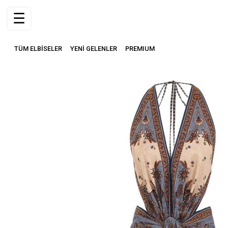
☰
TÜM ELBİSELER
YENİ GELENLER
PREMIUM