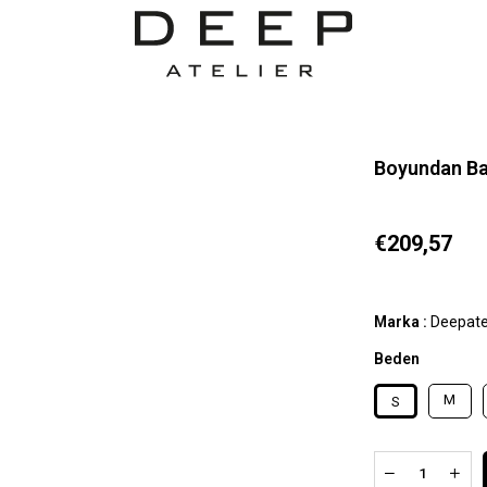
Boyundan Bağ
€209,57
Marka
:
Deepate
Beden
M
S