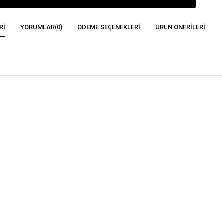
RI
YORUMLAR
(0)
ÖDEME SEÇENEKLERI
ÜRÜN ÖNERILERI