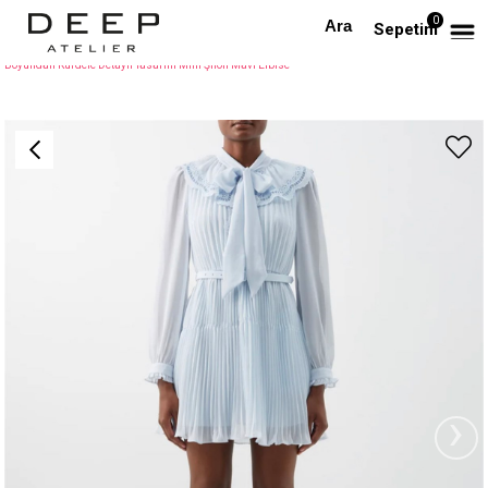
0
Anasayfa
TÜM ELBİSELER
Sepetim
Boyundan Kurdele Detaylı Tasarım Mini Şifon Mavi Elbise
›