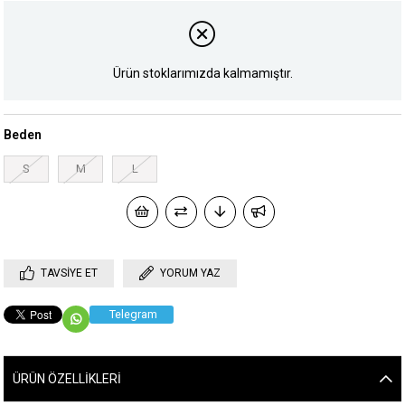
Ürün stoklarımızda kalmamıştır.
Beden
S
M
L
TAVSIYE ET
YORUM YAZ
Telegram
ÜRÜN ÖZELLIKLERI