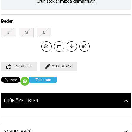
Ürün stoklarımızda kalmamıştır.
Beden
S
M
L
TAVSIYE ET
YORUM YAZ
Telegram
ÜRÜN ÖZELLIKLERI
YORUMLAR
(0)