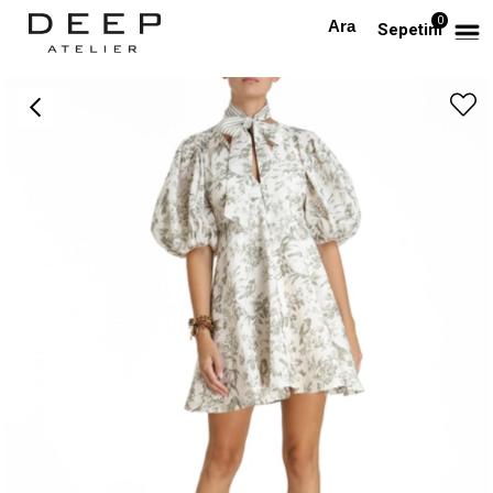
0
Anasayfa
TÜM ELBİSELER
Boyundan Kurdeleli Balon Kollu Tasarım Elbise
Sepetim
›