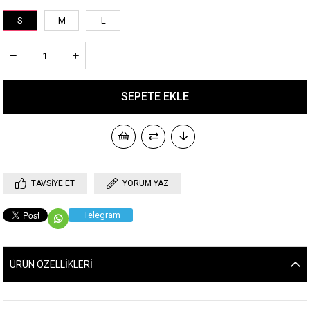
S
M
L
TAVSIYE ET
YORUM YAZ
Telegram
ÜRÜN ÖZELLIKLERI