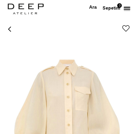
0
Anasayfa
PREMIUM
Butteryellow Keten Premium Gömlek
Sepetim
›