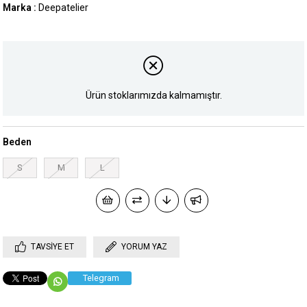
Marka
:
Deepatelier
Ürün stoklarımızda kalmamıştır.
Beden
S
M
L
TAVSIYE ET
YORUM YAZ
Telegram