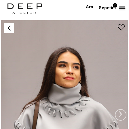
0
Anasayfa
Buz Mavisi Dalgıç Kumaş Sweatshirt
Sepetim
›