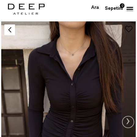
0
Anasayfa
Büzgülü Siyah Mini Elbise
Sepetim
›