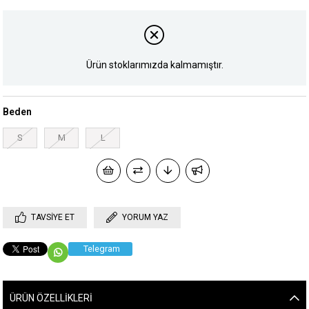
Ürün stoklarımızda kalmamıştır.
Beden
S
M
L
TAVSIYE ET
YORUM YAZ
Telegram
ÜRÜN ÖZELLIKLERI