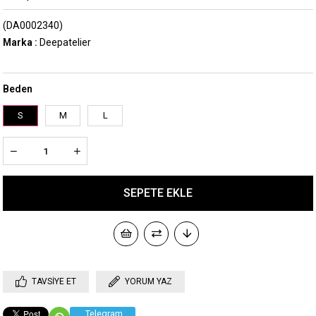
(DA0002340)
Marka
:
Deepatelier
Beden
S
M
L
TAVSIYE ET
YORUM YAZ
Telegram