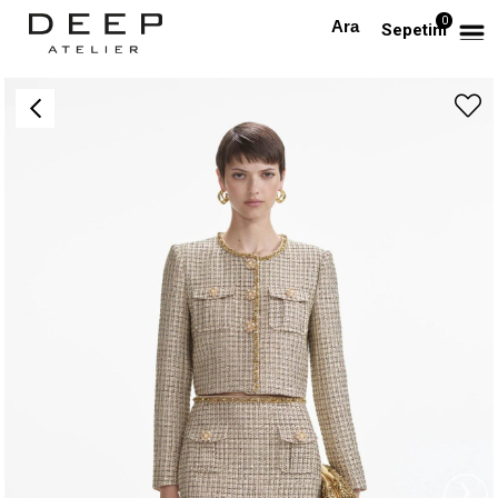
0
Anasayfa
ALT GİYİM
Cepli Tüvid Midi Tasarım Etek
Sepetim
›