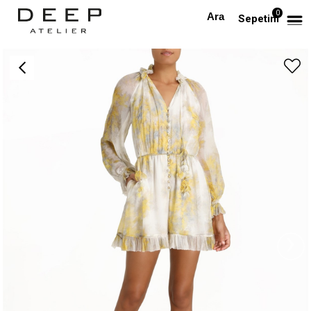
0
Anasayfa
TAKIM & TULUM
Çiçek Desenli Düğme Detaylı Tasarım Tulum
Sepetim
›