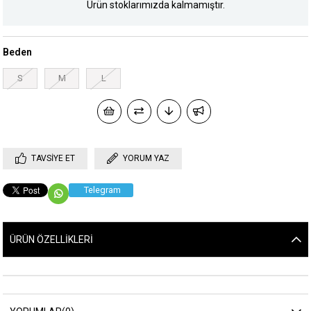
Ürün stoklarımızda kalmamıştır.
Beden
S
M
L
TAVSIYE ET
YORUM YAZ
Telegram
ÜRÜN ÖZELLIKLERI