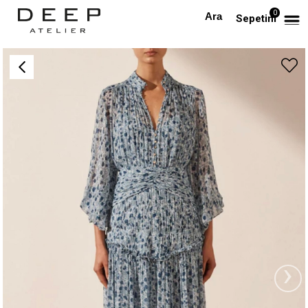
0
Anasayfa
TÜM ELBİSELER
Çiçek Desenli Düğmeli Şifon Midi Tasarım Elbise
Sepetim
›