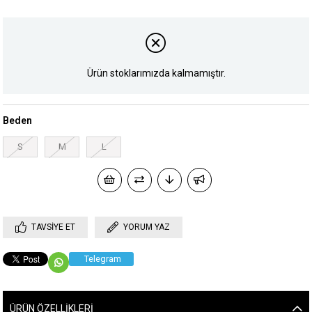
Ürün stoklarımızda kalmamıştır.
Beden
S
M
L
TAVSIYE ET
YORUM YAZ
Telegram
ÜRÜN ÖZELLIKLERI