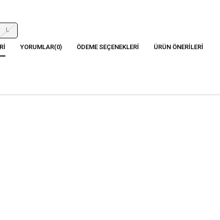
L
RI
YORUMLAR
(0)
ÖDEME SEÇENEKLERI
ÜRÜN ÖNERILERI