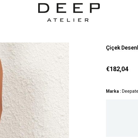
Çiçek Desenl
€182,04
Marka
:
Deepate