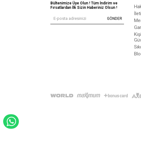
Bültenimize Üye Olun ! Tüm İndirim ve
Ha
Fırsatlardan İlk Sizin Haberiniz Olsun !
İle
GÖNDER
Mes
Gar
Kiş
Güv
Sık
Blo
WHATSAPP İLE SİPARİŞ VER