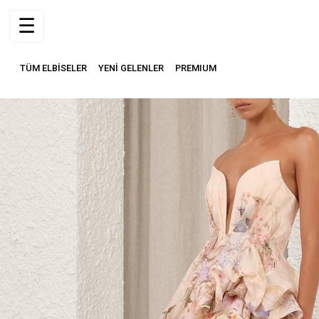
☰
TÜM ELBİSELER
YENİ GELENLER
PREMIUM