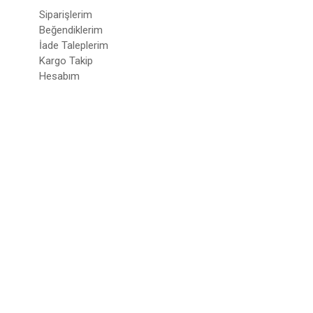
Siparişlerim
Beğendiklerim
İade Taleplerim
Kargo Takip
Hesabım
© 2022
deepatelier.co
- Tüm Hakları Saklıdır.