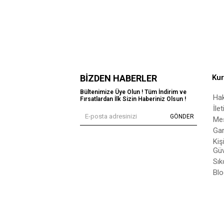
BIZDEN HABERLER
Ku
Bültenimize Üye Olun ! Tüm İndirim ve
Ha
Fırsatlardan İlk Sizin Haberiniz Olsun !
İle
GÖNDER
Mes
Gar
Kiş
Güv
Sık
Blo