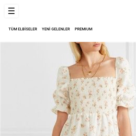
☰
TÜM ELBİSELER
YENİ GELENLER
PREMIUM