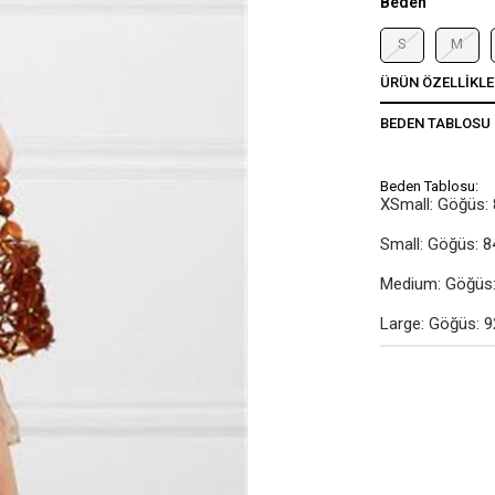
Beden
S
M
ÜRÜN ÖZELLIKLE
BEDEN TABLOSU
Beden Tablosu:
XSmall: Göğüs: 
Small: Göğüs: 8
Medium: Göğüs: 
Large: Göğüs: 9