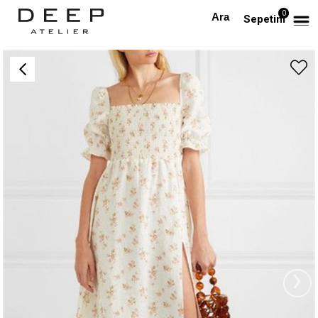
0
Anasayfa
Çiçek Desenli Gipeli Yırtmaçlı Elbise
Sepetim
›