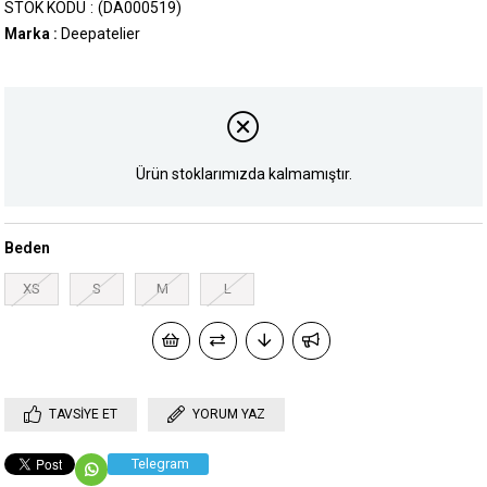
STOK KODU
(DA000519)
Marka
:
Deepatelier
Ürün stoklarımızda kalmamıştır.
Beden
XS
S
M
L
TAVSIYE ET
YORUM YAZ
Telegram