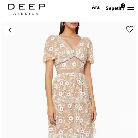
0
Anasayfa
TÜM ELBİSELER
Çiçek Desenli İşlemeli V Yaka Tasarım Elbise
Sepetim
›