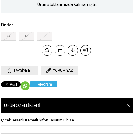
Ürün stoklarımızda kalmamıştır.
Beden
S
M
L
TAVSIYE ET
YORUM YAZ
Telegram
ÜRÜN ÖZELLIKLERI
Çiçek Desenli Kemerli Şifon Tasarım Elbise