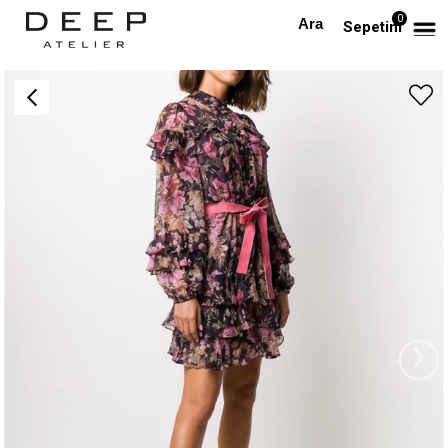
0
Anasayfa
TÜM ELBİSELER
Çiçek Desenli Kemerli Şifon Tasarım Elbise
Sepetim
›