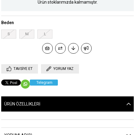
Ürün stoklarımızda kalmamıştır.
Beden
S
M
L
TAVSIYE ET
YORUM YAZ
Telegram
ÜRÜN ÖZELLIKLERI