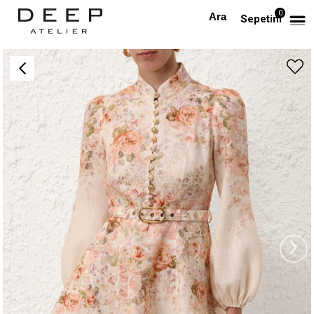
0
Anasayfa
TÜM ELBİSELER
Çiçek Desenli Kemerli Tasarım Mini Elbise
Sepetim
›