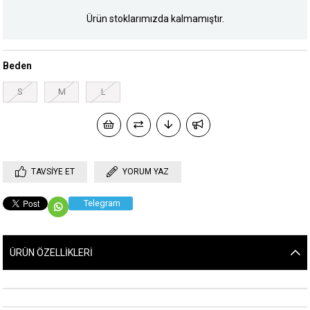
Ürün stoklarımızda kalmamıştır.
Beden
S
M
L
TAVSIYE ET
YORUM YAZ
Telegram
ÜRÜN ÖZELLIKLERI