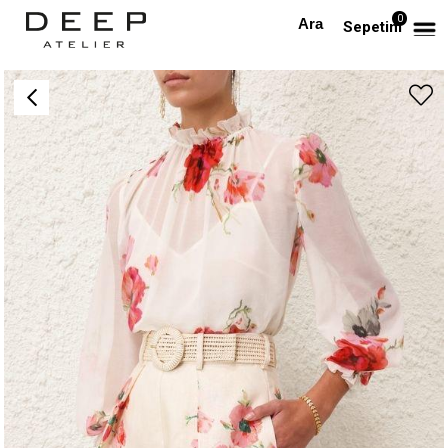
0
Anasayfa
PREMIUM
Çiçek Desenli Premium Gömlek ve Rattan Kemerli Şort Takım
Sepetim