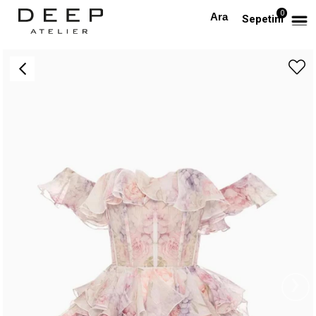
0
Anasayfa
PREMIUM
Çiçek Desenli Şifon Parçalı İpek Mini Premium Elbise
Sepetim
›