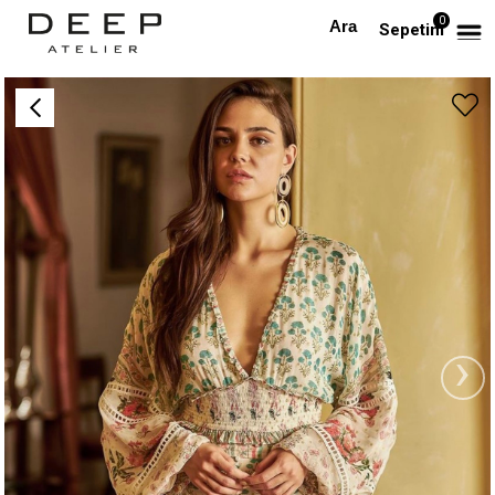
0
Anasayfa
TÜM ELBİSELER
Çiçek Desenli V Yaka Tasarım Takım
Sepetim
›