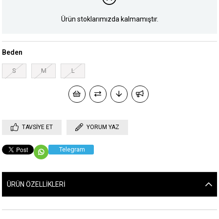
Ürün stoklarımızda kalmamıştır.
Beden
S
M
L
TAVSIYE ET
YORUM YAZ
Telegram
ÜRÜN ÖZELLIKLERI