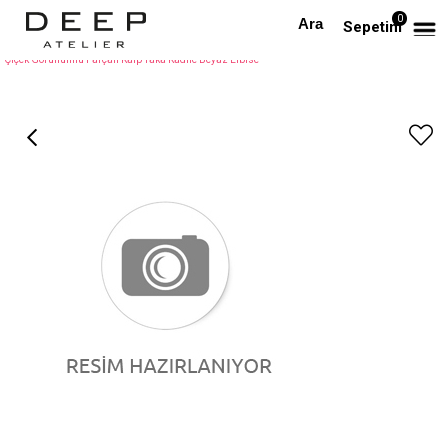
0
Anasayfa
TÜM ELBİSELER
Sepetim
Çiçek Görünümlü Parçalı Kalp Yaka Kadife Beyaz Elbise