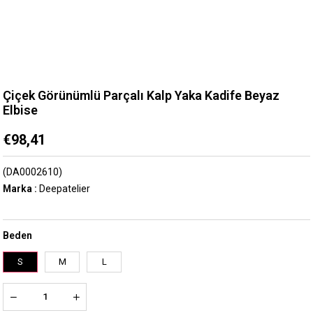
Çiçek Görünümlü Parçalı Kalp Yaka Kadife Beyaz
Elbise
€98,41
(DA0002610)
Marka
:
Deepatelier
Beden
S
M
L