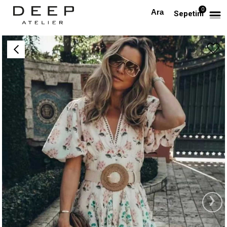
0
Anasayfa
TÜM ELBİSELER
Çiçekli Rattan Kemerli Tasarım Elbise
Sepetim
›