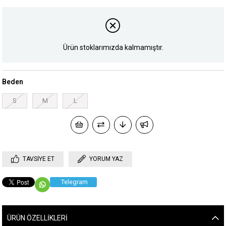
Ürün stoklarımızda kalmamıştır.
Beden
S
M
L
TAVSIYE ET
YORUM YAZ
Telegram
ÜRÜN ÖZELLIKLERI