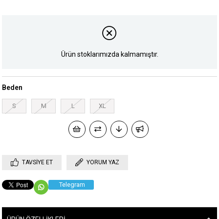
Ürün stoklarımızda kalmamıştır.
Beden
S
M
L
XL
TAVSIYE ET
YORUM YAZ
Telegram