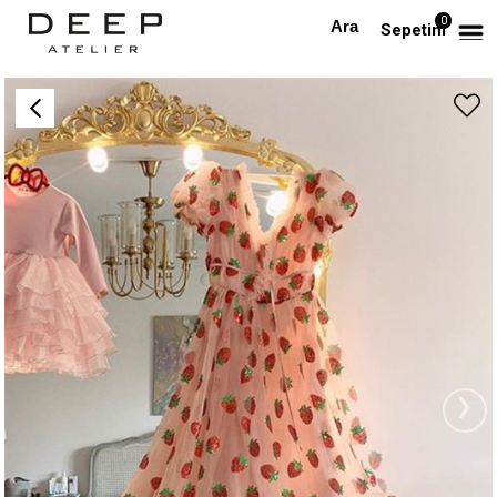
0
Anasayfa
TÜM ELBİSELER
Çilekli Tasarım Elbise
Sepetim
›