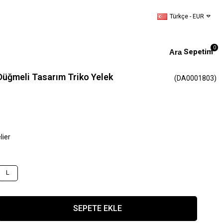
Türkçe - EUR
0
Sepetim
 Düğmeli Tasarım Triko Yelek
(DA0001803)
lier
L