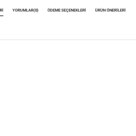
RI
YORUMLAR
(0)
ÖDEME SEÇENEKLERI
ÜRÜN ÖNERILERI