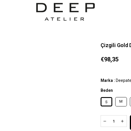
Çizgili Gold
€98,35
Marka
:
Deepate
Beden
M
S