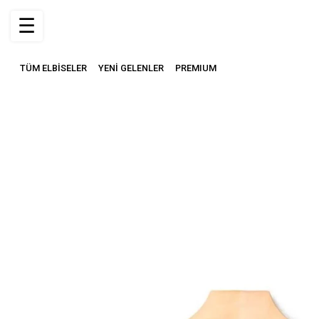
☰
TÜM ELBİSELER
YENİ GELENLER
PREMIUM