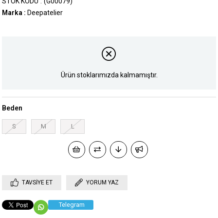
STOK KODU
(G00079)
Marka
:
Deepatelier
Ürün stoklarımızda kalmamıştır.
Beden
S
M
L
TAVSIYE ET
YORUM YAZ
Telegram