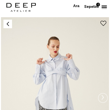
0
Anasayfa
Çizgili Pamuklu Oversize Gömlek Büstiyer Takım
Sepetim
›