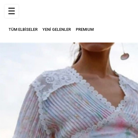
☰
TÜM ELBİSELER
YENİ GELENLER
PREMIUM