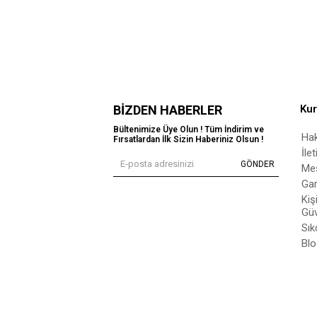
BIZDEN HABERLER
Ku
Bültenimize Üye Olun ! Tüm İndirim ve
Ha
Fırsatlardan İlk Sizin Haberiniz Olsun !
İle
GÖNDER
Mes
Gar
Kiş
Güv
Sık
Blo