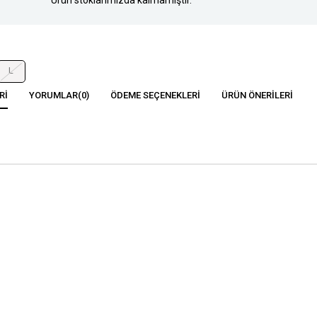
L
RI
YORUMLAR
(0)
ÖDEME SEÇENEKLERI
ÜRÜN ÖNERILERI