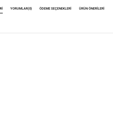
RI
YORUMLAR
(0)
ÖDEME SEÇENEKLERI
ÜRÜN ÖNERILERI