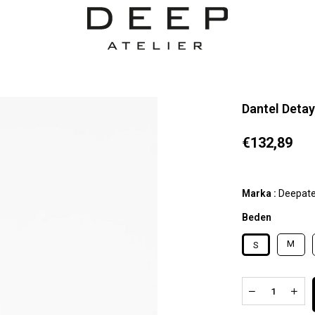
Dantel Detay
€132,89
Marka
:
Deepate
Beden
M
S