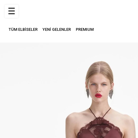
☰
TÜM ELBİSELER
YENİ GELENLER
PREMIUM