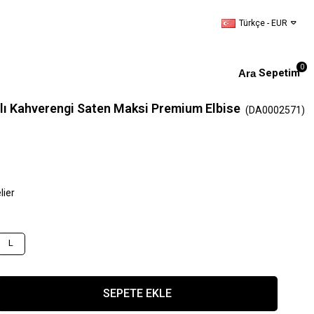
Türkçe - EUR
0
Sepetim
lı Kahverengi Saten Maksi Premium Elbise
(DA0002571)
lier
L