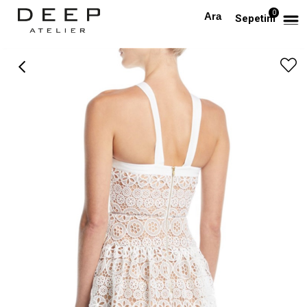
0
Anasayfa
Dantel Tasarım Elbise
Sepetim
›