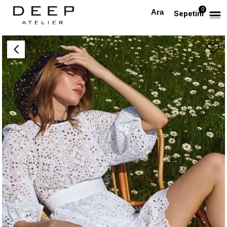
0
Anasayfa
TÜM ELBİSELER
Delik İşi Beyaz Bluz ve Etek Takım
Sepetim