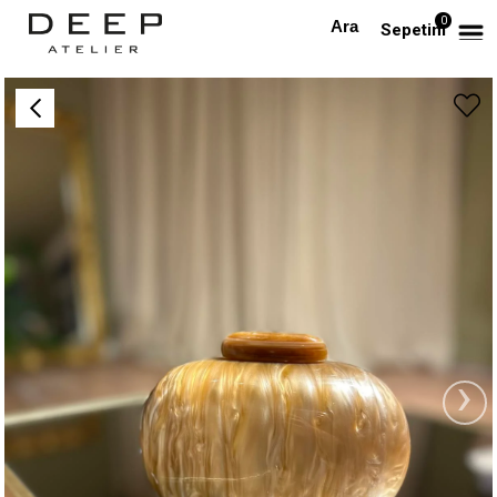
0
Anasayfa
AKSESUAR
Deniz Kabuklu Sedefli Çanta (Bej)
Sepetim
›