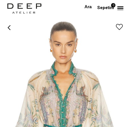
0
Anasayfa
PREMIUM
Desenli İpek Premium Gömlek ve Kemerli Şort Takım
Sepetim
›