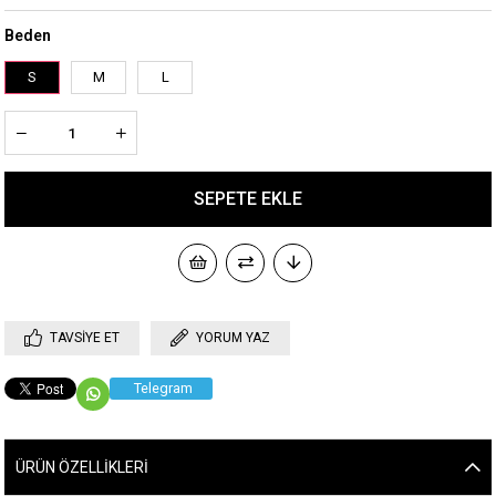
Beden
S
M
L
TAVSIYE ET
YORUM YAZ
Telegram
ÜRÜN ÖZELLIKLERI