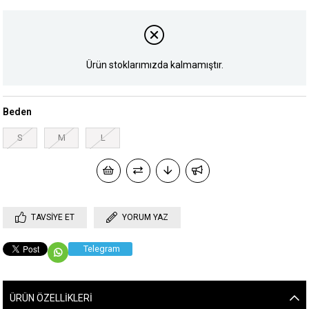
Ürün stoklarımızda kalmamıştır.
Beden
S
M
L
TAVSIYE ET
YORUM YAZ
Telegram
ÜRÜN ÖZELLIKLERI