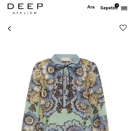
0
Anasayfa
PREMIUM
Desenli Keten Premium Gömlek
Sepetim
›