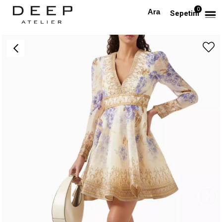
0
Anasayfa
PREMIUM
Desenli Uzun Kollu İpek Keten V Yaka Premium Mini Elbise
Sepetim
›