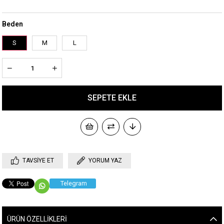
Beden
S
M
L
TAVSIYE ET
YORUM YAZ
Telegram
ÜRÜN ÖZELLIKLERI