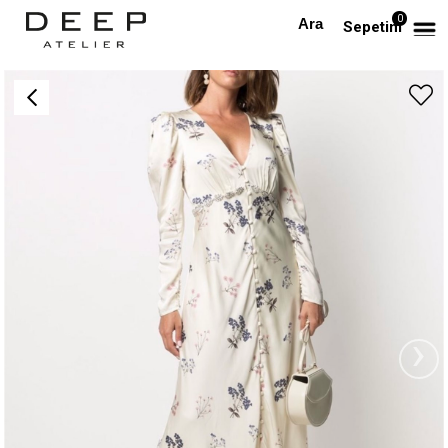
0
Anasayfa
TÜM ELBİSELER
Desenli V Yaka Tasarım Saten Elbise
Sepetim
›