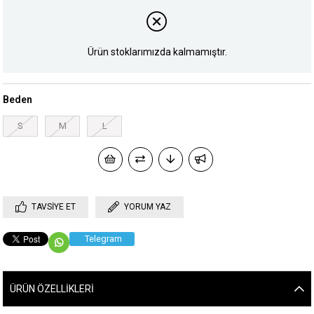
Ürün stoklarımızda kalmamıştır.
Beden
S
M
L
TAVSIYE ET
YORUM YAZ
Telegram
ÜRÜN ÖZELLIKLERI