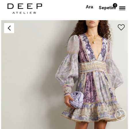
0
Anasayfa
TÜM ELBİSELER
Desenli V Yaka Tasarım Volanlı Elbise
Sepetim
›