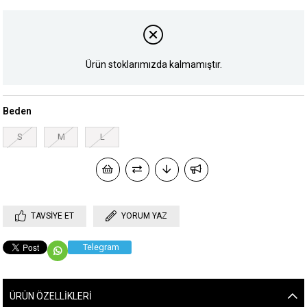
Ürün stoklarımızda kalmamıştır.
Beden
S
M
L
TAVSIYE ET
YORUM YAZ
Telegram
ÜRÜN ÖZELLIKLERI