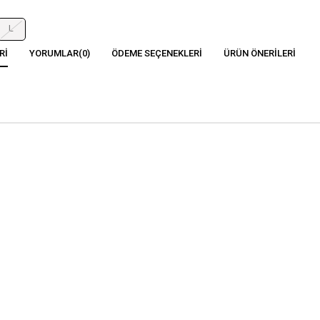
L
RI
YORUMLAR
(0)
ÖDEME SEÇENEKLERI
ÜRÜN ÖNERILERI