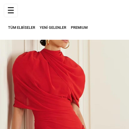
☰
TÜM ELBİSELER
YENİ GELENLER
PREMIUM