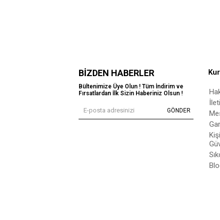
BIZDEN HABERLER
Ku
Bültenimize Üye Olun ! Tüm İndirim ve
Ha
Fırsatlardan İlk Sizin Haberiniz Olsun !
İle
GÖNDER
Mes
Gar
Kiş
Güv
Sık
Blo