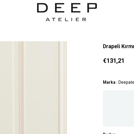
Drapeli Kırm
€131,21
Marka
:
Deepate