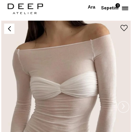
0
Anasayfa
ÜST GİYİM
Drapeli Transparan Tasarım Krem Top
Sepetim
›