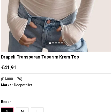
Drapeli Transparan Tasarım Krem Top
€41,91
(DA0001176)
Marka
:
Deepatelier
Beden
S
M
L