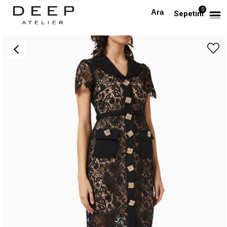
0
Anasayfa
TÜM ELBİSELER
Düğmeli Dantel Midi Boy Tasarım Elbise
Sepetim
›