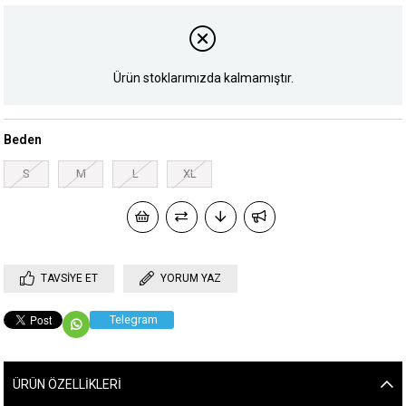
Ürün stoklarımızda kalmamıştır.
Beden
S
M
L
XL
TAVSIYE ET
YORUM YAZ
Telegram
ÜRÜN ÖZELLIKLERI