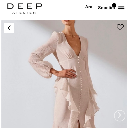
0
Anasayfa
TÜM ELBİSELER
Düğmeli Fırfır Detaylı Tasarım Midi Elbise
Sepetim
›