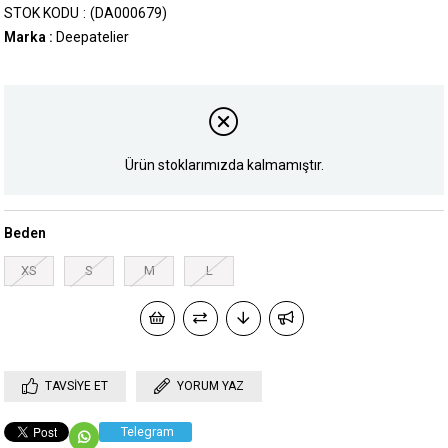
STOK KODU
(DA000679)
Marka
:
Deepatelier
Ürün stoklarımızda kalmamıştır.
Beden
XS
S
M
L
TAVSIYE ET
YORUM YAZ
Telegram