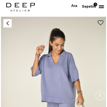
0
Anasayfa
Düğmeli Takım(Lila)
Sepetim
›