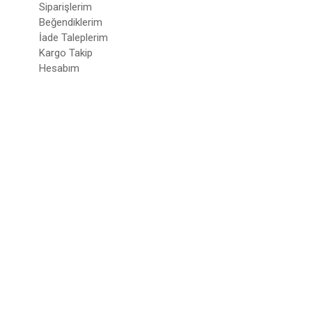
Siparişlerim
Beğendiklerim
İade Taleplerim
Kargo Takip
Hesabım
© 2022
deepatelier.co
- Tüm Hakları Saklıdır.