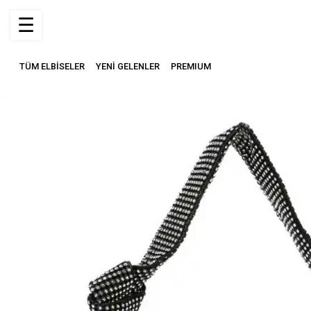
☰
TÜM ELBİSELER
YENİ GELENLER
PREMIUM