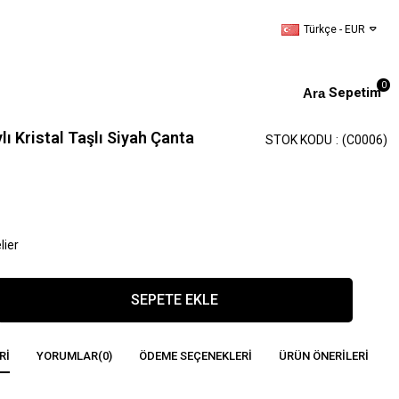
Türkçe - EUR
0
Sepetim
ı Kristal Taşlı Siyah Çanta
STOK KODU
(C0006)
lier
RI
YORUMLAR
(0)
ÖDEME SEÇENEKLERI
ÜRÜN ÖNERILERI