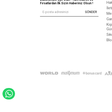
Ha
Fırsatlardan İlk Sizin Haberiniz Olsun !
İle
GÖNDER
Mes
Gar
Kiş
Güv
Sık
Blo
WHATSAPP İLE SİPARİŞ VER