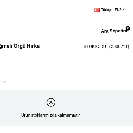
Türkçe - EUR
0
Sepetim
ğmeli Örgü Hırka
STOK KODU
(G000211)
lier
Ürün stoklarımızda kalmamıştır.