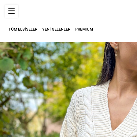
☰
TÜM ELBİSELER
YENİ GELENLER
PREMIUM