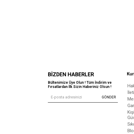
BIZDEN HABERLER
Ku
Bültenimize Üye Olun ! Tüm İndirim ve
Ha
Fırsatlardan İlk Sizin Haberiniz Olsun !
İle
GÖNDER
Mes
Gar
Kiş
Güv
Sık
Blo