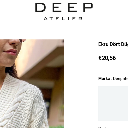
Ekru Dört Dü
€20,56
Marka
:
Deepate