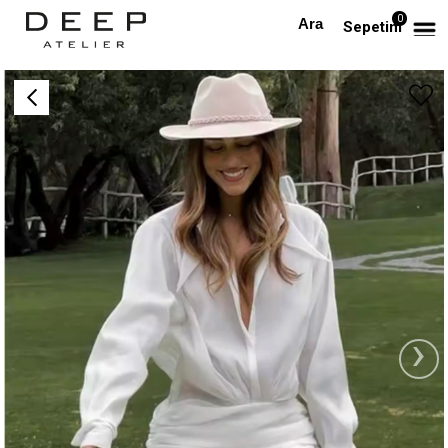
0
Anasayfa
TÜM ELBİSELER
Ekstra Mini Beyaz Pileli Gömlek Elbise
Sepetim
›