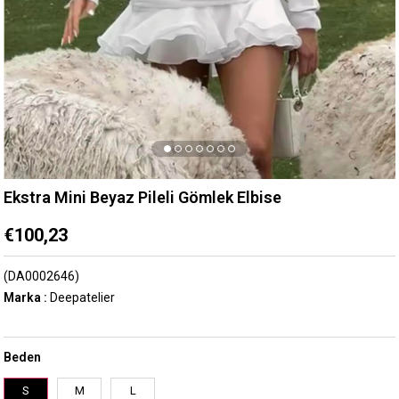
Ekstra Mini Beyaz Pileli Gömlek Elbise
€100,23
(DA0002646)
Marka
:
Deepatelier
Beden
S
M
L