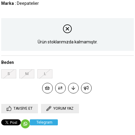
Marka
:
Deepatelier
Ürün stoklarımızda kalmamıştır.
Beden
S
M
L
TAVSIYE ET
YORUM YAZ
Telegram