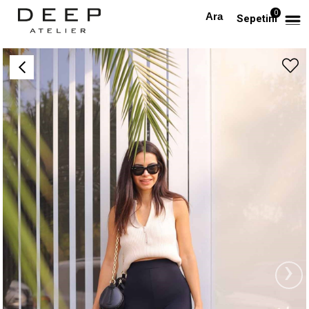
0
Anasayfa
Ekstra Yüksek Bel Topuktan Geçmeli Tayt
Sepetim
›