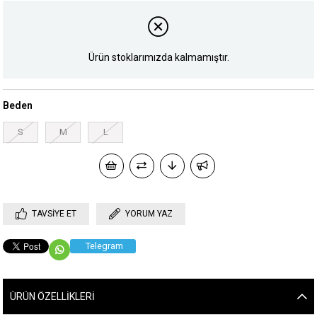
Ürün stoklarımızda kalmamıştır.
Beden
S
M
L
TAVSIYE ET
YORUM YAZ
Telegram
ÜRÜN ÖZELLIKLERI