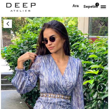
0
Anasayfa
Eteği Büzgülü Kruvaze Elbise
Sepetim
›